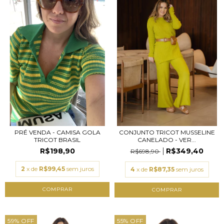
PRÉ VENDA - CAMISA GOLA
CONJUNTO TRICOT MUSSELINE
TRICOT BRASIL
CANELADO - VER...
R$198,90
R$349,40
R$698,90
2
x de
R$99,45
sem juros
4
x de
R$87,35
sem juros
COMPRAR
59
%
OFF
55
%
OFF