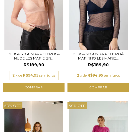
BLUSA SEGUNDA PELEROSA
BLUSA SEGUNDA PELE POÁ
NUDE LES MARIE BR...
MARINHO LES MARIE...
R$189,90
R$189,90
2
x de
R$94,95
sem juros
2
x de
R$94,95
sem juros
COMPRAR
COMPRAR
50
%
OFF
50
%
OFF