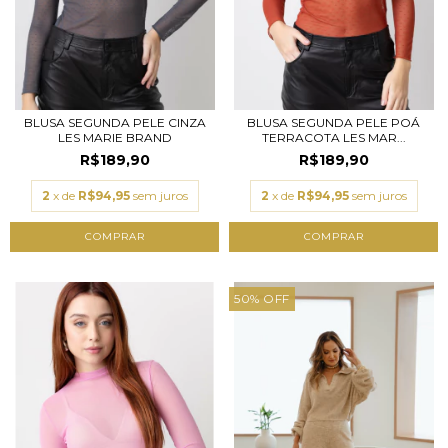
BLUSA SEGUNDA PELE CINZA
BLUSA SEGUNDA PELE POÁ
LES MARIE BRAND
TERRACOTA LES MAR...
R$189,90
R$189,90
2
x de
R$94,95
sem juros
2
x de
R$94,95
sem juros
COMPRAR
COMPRAR
50
%
OFF