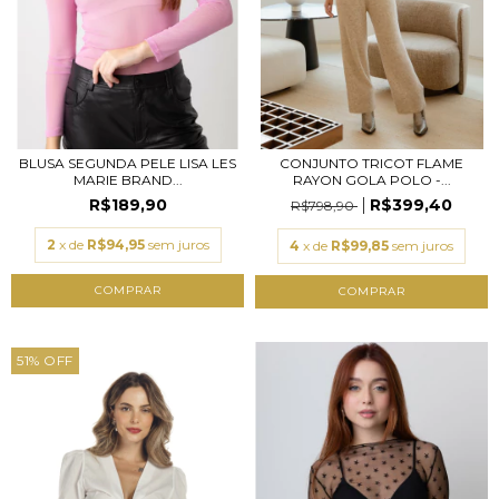
BLUSA SEGUNDA PELE LISA LES
CONJUNTO TRICOT FLAME
MARIE BRAND...
RAYON GOLA POLO -...
R$189,90
R$399,40
R$798,90
2
x de
R$94,95
sem juros
4
x de
R$99,85
sem juros
COMPRAR
COMPRAR
51
%
OFF