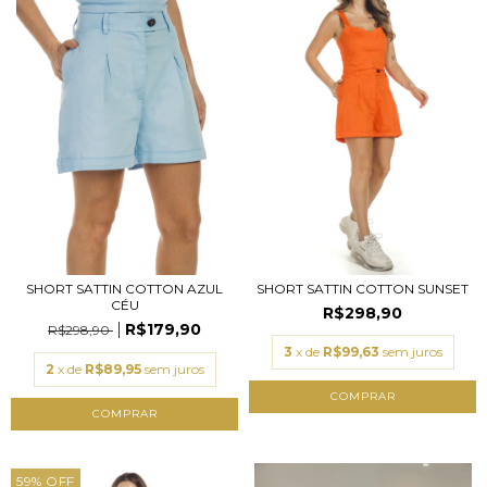
SHORT SATTIN COTTON AZUL
SHORT SATTIN COTTON SUNSET
CÉU
R$298,90
R$179,90
R$298,90
3
x de
R$99,63
sem juros
2
x de
R$89,95
sem juros
COMPRAR
COMPRAR
59
%
OFF