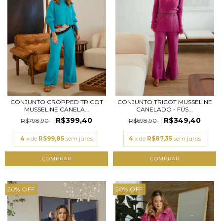
CONJUNTO CROPPED TRICOT
CONJUNTO TRICOT MUSSELINE
MUSSELINE CANELA...
CANELADO - FÚS...
R$399,40
R$349,40
R$798,90
R$698,90
4
x de
R$99,85
sem juros
4
x de
R$87,35
sem juros
COMPRAR
COMPRAR
50
%
OFF
50
%
OFF