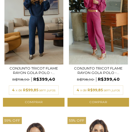
CONJUNTO TRICOT FLAME
CONJUNTO TRICOT FLAME
RAYON GOLA POLO -...
RAYON GOLA POLO -...
R$399,40
R$399,40
R$798,90
R$798,90
4
x de
R$99,85
sem juros
4
x de
R$99,85
sem juros
COMPRAR
COMPRAR
59
%
OFF
55
%
OFF