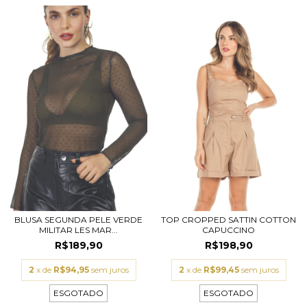
BLUSA SEGUNDA PELE VERDE
TOP CROPPED SATTIN COTTON
MILITAR LES MAR...
CAPUCCINO
R$189,90
R$198,90
2
x de
R$94,95
sem juros
2
x de
R$99,45
sem juros
ESGOTADO
ESGOTADO