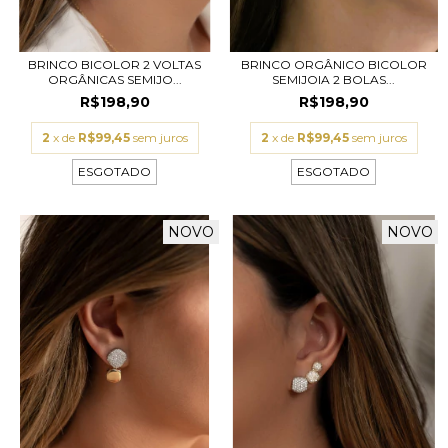
BRINCO BICOLOR 2 VOLTAS
BRINCO ORGÂNICO BICOLOR
ORGÂNICAS SEMIJO...
SEMIJOIA 2 BOLAS...
R$198,90
R$198,90
2
x de
R$99,45
sem juros
2
x de
R$99,45
sem juros
ESGOTADO
ESGOTADO
NOVO
NOVO