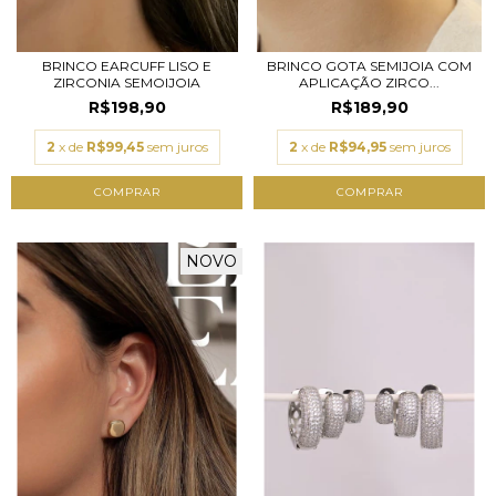
BRINCO EARCUFF LISO E
BRINCO GOTA SEMIJOIA COM
ZIRCONIA SEMOIJOIA
APLICAÇÃO ZIRCO...
R$198,90
R$189,90
2
x de
R$99,45
sem juros
2
x de
R$94,95
sem juros
NOVO