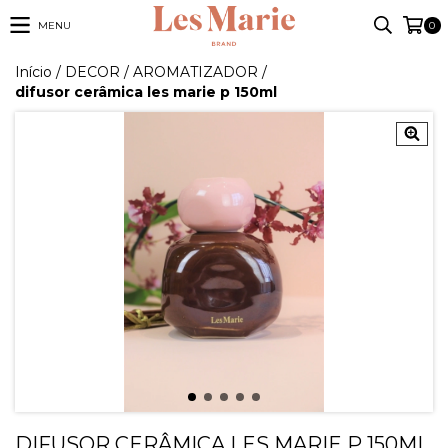
MENU
0
Início
/
DECOR
/
AROMATIZADOR
/
difusor cerâmica les marie p 150ml
DIFUSOR CERÂMICA LES MARIE P 150ML