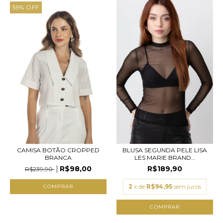
59
%
OFF
CAMISA BOTÃO CROPPED
BLUSA SEGUNDA PELE LISA
BRANCA
LES MARIE BRAND...
R$98,00
R$189,90
R$239,90
2
x de
R$94,95
sem juros
COMPRAR
COMPRAR