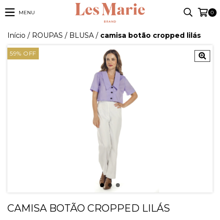
MENU
0
Início
/
ROUPAS
/
BLUSA
/
camisa botão cropped lilás
59
%
OFF
CAMISA BOTÃO CROPPED LILÁS