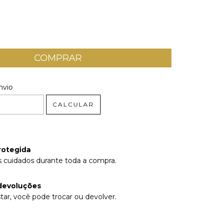
 CEP:
ALTERAR CEP
nvio
CALCULAR
rotegida
 cuidados durante toda a compra.
devoluções
tar, você pode trocar ou devolver.