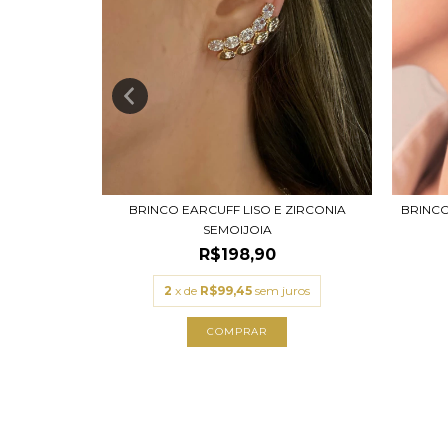
BRINC
BRINCO EARCUFF LISO E ZIRCONIA
 CRAVEJADA
SEMOIJOIA
R$198,90
2
x de
R$99,45
sem juros
uros