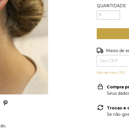
QUANTIDADE
Entregas para o
Meios de e
Não sei meu CEP
Compra p
Seus dados
Trocas e 
Se não gos
ado.