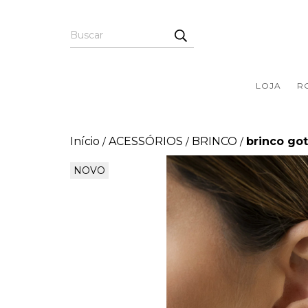
LOJA
R
Início
ACESSÓRIOS
BRINCO
brinco go
/
/
/
NOVO