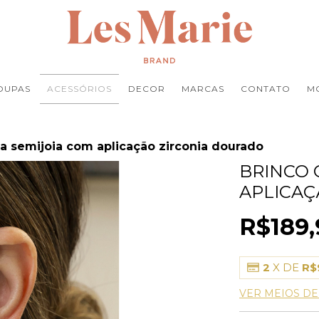
OUPAS
ACESSÓRIOS
DECOR
MARCAS
CONTATO
M
ta semijoia com aplicação zirconia dourado
BRINCO 
APLICAÇ
R$189,
2
X DE
R$
VER MEIOS D